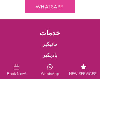
WHATSAPP
خدمات
مانيكير
باديكير
تسريحة شعر
Book Now!
WhatsApp
NEW SERVICES!
العناية بالوجه والرموش
إزالة الشعر بالشمع والخيوط
مساج
المواقع
معلومات عنا