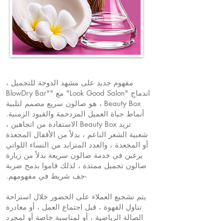
مفهوم جديد على مشهد الدوحة للتجميل ،
اندماج "Look Good Salon" مع "BlowDry Bar"
، Beauty Box هو صالون سريع مصمم لتلبية
أنماط حياة العميل المزدحمة والقيود الزمنية.
تريد Beauty Box الاستفادة من اتجاهين ،
شعبية الشعر الناعم ، بدلاً من الأقفال المجعدة
أو المجعدة ، والعدد المتزايد من النساء اللواتي
يرغبن في خدمة صالون سريعة بدلاً من زيارة
صالون تجميل ممتدة ، لذلك قاموا بدمج ضربة
-جف شريط في مفهومهم.
يتم تشجيع العملاء على الحضور خلال استراحة
تناول القهوة ، قبل اجتماع العمل ، أو مغادرة
الصالة الرياضية ، أو لمناسبة خاصة أو لمجرد