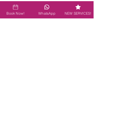
Book Now!
WhatsApp
NEW SERVICES!
سيتي سنتر مول
(الطابق الثاني)
السبت - الخميس: ١٠ صباحًا - ١٠ مساءً
الجمعة: ١ ظهرًا - ١٠ مساءً
​
4488 0338
انقر هنا لخريطة الموقع
​
واتساب
احجز الآن!
خدمات
مانيكير
باديكير