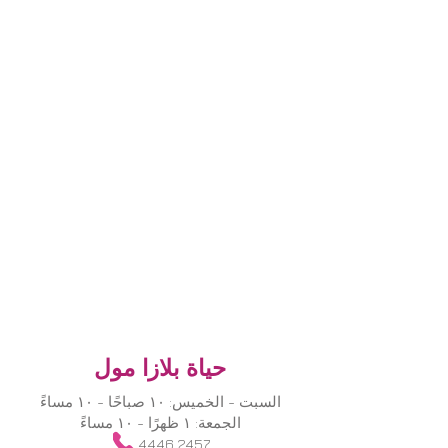
حياة بلازا مول
السبت - الخميس: ١٠ صباحًا - ١٠ مساءً
الجمعة: ١ ظهرًا - ١٠ مساءً
​
4446 2457