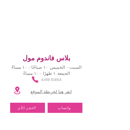
بلاس فاندوم مول
السبت - الخميس: ١٠ صباحًا - ١٠ مساءً
الجمعة: ١ ظهرًا - ١٠ مساءً
​
4418 6464
انقر هنا لخريطة الموقع
​
واتساب
احجز الآن!