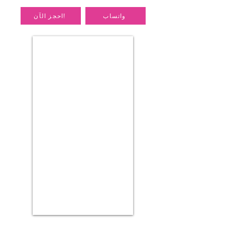
واتساب
احجز الآن!