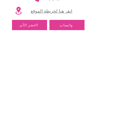
انقر هنا لخريطة الموقع
​
واتساب
احجز الآن!