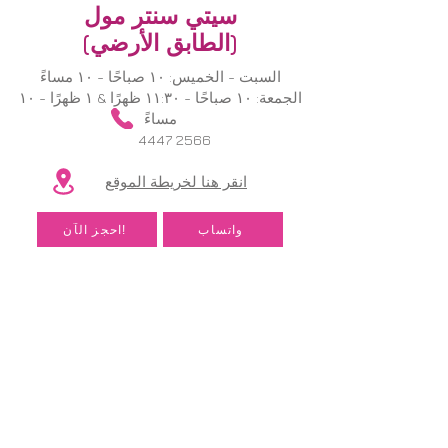
سيتي سنتر مول
(الطابق الأرضي)
السبت - الخميس: ١٠ صباحًا - ١٠ مساءً
الجمعة: ١٠ صباحًا - ١١:٣٠ ظهرًا & ١ ظهرًا - ١٠
مساءً
​
4447 2566
انقر هنا لخريطة الموقع
​
واتساب
احجز الآن!