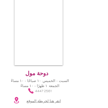
دوحة مول
السبت - الخميس: ١٠ صباحًا - ١٠ مساءً
الجمعة: ١ ظهرًا - ١٠ مساءً
​
4447 2561
انقر هنا لخريطة الموقع
​