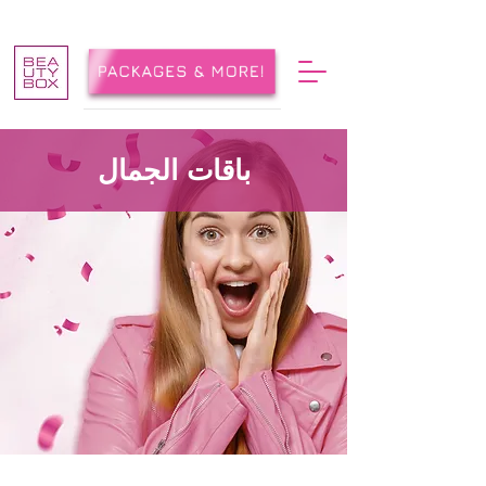
باقات الجمال
!أنفق، اكسب، واسترد